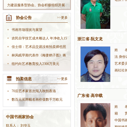
力建设服务型协会。协会积极组织开展
许多同
丰富多彩的社会书法活动，不断扩大协
协会公告
>>更多
会影响力；积极开拓书法市场，大力发
展文化产业，努力把协会做大做强，使
书画市场现状与展望
协会真正成为党委政府联系会员的“好助
农民自学技艺成木雕达人 年净收入15
浙江省-阮文龙
手”、职能部门开展工作的“好伙伴”，在
万
佳士得：艺术品交易没有拍卖师也照
全社会树立起良好的协会形象。
姓 名:
样生
林风眠早期代表作《梅妻鹤子图》将
法 身份
艺术委
现身
纽约向艺术教育投入2300万美元
画社社
拍卖信息
>>更多
70后艺术家首次闯入秋拍夜场
广东省-高华载
数百元买两幅名画价值数千万欧元
姓 名:
籍 贯
中国书画家协会
中国书
联系人： 刘华玉
期间接