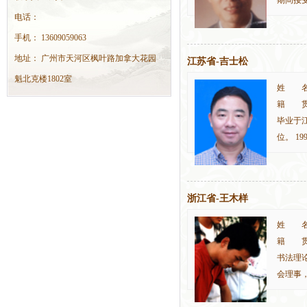
促成在
电话：
先河；
手机： 13609059063
地址： 广州市天河区枫叶路加拿大花园
江苏省-吉士松
魁北克楼1802室
姓 名:
籍 贯:
毕业于
位。 
管理师
浙江省-王木样
姓 名:
籍 贯
书法理
会理事
会会员
多次参