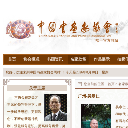
首页
协会概况
书画资讯
名家欣赏
作品展示
拍卖
您好，欢迎来到中国书画家协会网站 ！ 今天是
2026年8月10日 星期一
您当前的位置：
首页
>
名家
关于主席
广州-吴章仁
本协会在刘金才
主席的领导管理下，进
吴章仁
一步解放思想、更新观
80年
念，不断创新运行机
有着与
制，强化服务意识，提高服务质量，努
笔快中