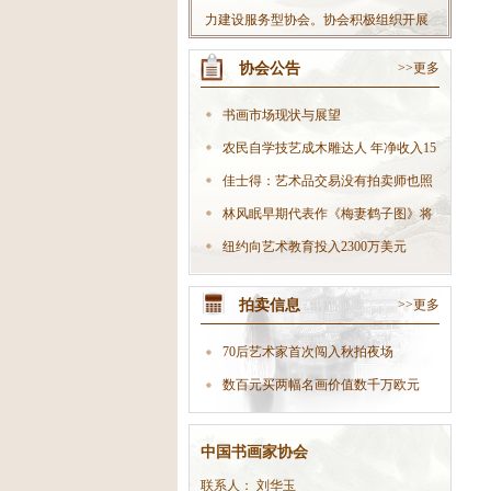
力建设服务型协会。协会积极组织开展
丰富多彩的社会书法活动，不断扩大协
协会公告
>>更多
会影响力；积极开拓书法市场，大力发
展文化产业，努力把协会做大做强，使
书画市场现状与展望
协会真正成为党委政府联系会员的“好助
农民自学技艺成木雕达人 年净收入15
手”、职能部门开展工作的“好伙伴”，在
万
佳士得：艺术品交易没有拍卖师也照
全社会树立起良好的协会形象。
样生
林风眠早期代表作《梅妻鹤子图》将
现身
纽约向艺术教育投入2300万美元
拍卖信息
>>更多
70后艺术家首次闯入秋拍夜场
数百元买两幅名画价值数千万欧元
中国书画家协会
联系人： 刘华玉