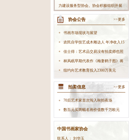
力建设服务型协会。协会积极组织开展
丰富多彩的社会书法活动，不断扩大协
协会公告
>>更多
会影响力；积极开拓书法市场，大力发
展文化产业，努力把协会做大做强，使
书画市场现状与展望
协会真正成为党委政府联系会员的“好助
农民自学技艺成木雕达人 年净收入15
手”、职能部门开展工作的“好伙伴”，在
万
佳士得：艺术品交易没有拍卖师也照
全社会树立起良好的协会形象。
样生
林风眠早期代表作《梅妻鹤子图》将
现身
纽约向艺术教育投入2300万美元
拍卖信息
>>更多
70后艺术家首次闯入秋拍夜场
数百元买两幅名画价值数千万欧元
中国书画家协会
联系人： 刘华玉