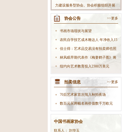
力建设服务型协会。协会积极组织开展
丰富多彩的社会书法活动，不断扩大协
协会公告
>>更多
会影响力；积极开拓书法市场，大力发
展文化产业，努力把协会做大做强，使
书画市场现状与展望
协会真正成为党委政府联系会员的“好助
农民自学技艺成木雕达人 年净收入15
手”、职能部门开展工作的“好伙伴”，在
万
佳士得：艺术品交易没有拍卖师也照
全社会树立起良好的协会形象。
样生
林风眠早期代表作《梅妻鹤子图》将
现身
纽约向艺术教育投入2300万美元
拍卖信息
>>更多
70后艺术家首次闯入秋拍夜场
数百元买两幅名画价值数千万欧元
中国书画家协会
联系人： 刘华玉