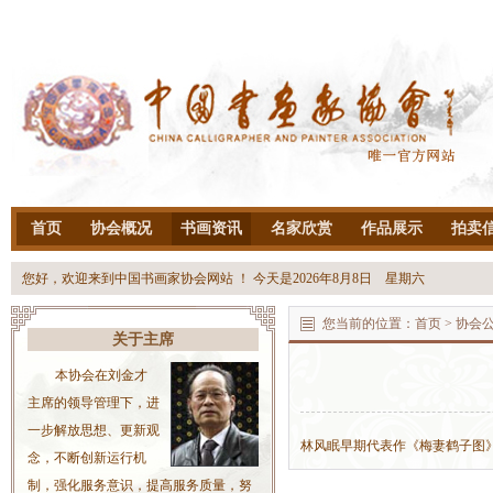
首页
协会概况
书画资讯
名家欣赏
作品展示
拍卖
您好，欢迎来到中国书画家协会网站 ！ 今天是
2026年8月8日 星期六
您当前的位置：
首页
> 协会
关于主席
本协会在刘金才
主席的领导管理下，进
一步解放思想、更新观
林风眠早期代表作《梅妻鹤子图
念，不断创新运行机
制，强化服务意识，提高服务质量，努