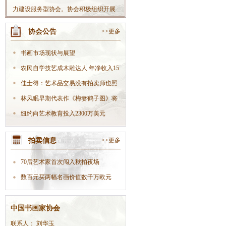
力建设服务型协会。协会积极组织开展
丰富多彩的社会书法活动，不断扩大协
协会公告
>>更多
会影响力；积极开拓书法市场，大力发
展文化产业，努力把协会做大做强，使
书画市场现状与展望
协会真正成为党委政府联系会员的“好助
农民自学技艺成木雕达人 年净收入15
手”、职能部门开展工作的“好伙伴”，在
万
佳士得：艺术品交易没有拍卖师也照
全社会树立起良好的协会形象。
样生
林风眠早期代表作《梅妻鹤子图》将
现身
纽约向艺术教育投入2300万美元
拍卖信息
>>更多
70后艺术家首次闯入秋拍夜场
数百元买两幅名画价值数千万欧元
中国书画家协会
联系人： 刘华玉