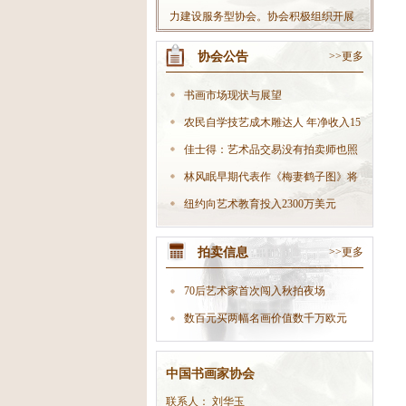
力建设服务型协会。协会积极组织开展
丰富多彩的社会书法活动，不断扩大协
协会公告
>>更多
会影响力；积极开拓书法市场，大力发
展文化产业，努力把协会做大做强，使
书画市场现状与展望
协会真正成为党委政府联系会员的“好助
农民自学技艺成木雕达人 年净收入15
手”、职能部门开展工作的“好伙伴”，在
万
佳士得：艺术品交易没有拍卖师也照
全社会树立起良好的协会形象。
样生
林风眠早期代表作《梅妻鹤子图》将
现身
纽约向艺术教育投入2300万美元
拍卖信息
>>更多
70后艺术家首次闯入秋拍夜场
数百元买两幅名画价值数千万欧元
中国书画家协会
联系人： 刘华玉