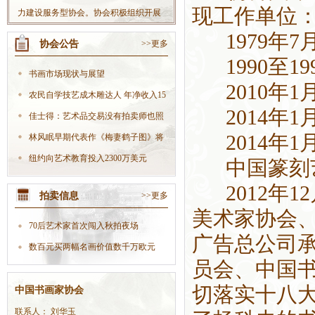
现工作单位
力建设服务型协会。协会积极组织开展
丰富多彩的社会书法活动，不断扩大协
1979年7
协会公告
>>更多
会影响力；积极开拓书法市场，大力发
1990至1
展文化产业，努力把协会做大做强，使
书画市场现状与展望
协会真正成为党委政府联系会员的“好助
2010年1
农民自学技艺成木雕达人 年净收入15
手”、职能部门开展工作的“好伙伴”，在
2014年1
万
佳士得：艺术品交易没有拍卖师也照
全社会树立起良好的协会形象。
2014年1
样生
林风眠早期代表作《梅妻鹤子图》将
现身
纽约向艺术教育投入2300万美元
中国篆刻艺
2012年1
拍卖信息
>>更多
美术家协会
70后艺术家首次闯入秋拍夜场
广告总公司
数百元买两幅名画价值数千万欧元
员会、中国
切落实十八
中国书画家协会
联系人： 刘华玉